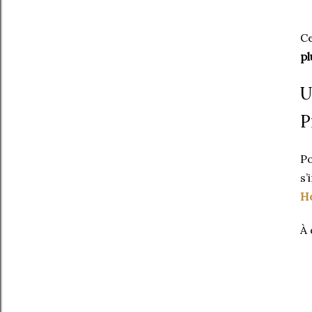
Ce
pl
U
P
Po
s’
H
À 