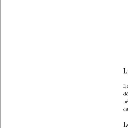
L
De
dé
né
ci
L