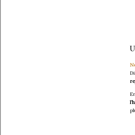
U
N
Di
re
En
l’
pl