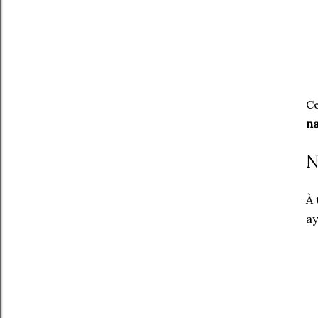
Ce
na
N
À 
ay