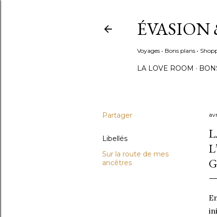
ÉVASION 
Voyages • Bons plans • Shopp
LA LOVE ROOM
BON
Partager
avr
L
Libellés
L
Sur la route de mes
G
ancêtres
En
in