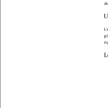
du
U
L’
gé
éq
L