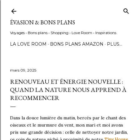
Accéder au contenu principal
ÉVASION & BONS PLANS
Voyages • Bons plans • Shopping • Love Room • Inspirations
LA LOVE ROOM
BONS PLANS AMAZON
PLUS…
mars 09, 2025
RENOUVEAU ET ÉNERGIE NOUVELLE :
QUAND LA NATURE NOUS APPREND À
RECOMMENCER
Dans la douce lumière du matin, bercés par le chant des
oiseaux et le murmure du vent, mon mari et moi avons
pris une grande décision : celle de nettoyer notre jardin,
ce coin de nature niché à proximité de notre
Tiny House