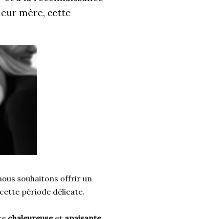
eur mère, cette
ous souhaitons offrir un
cette période délicate.
re
chaleureuse
et
apaisante