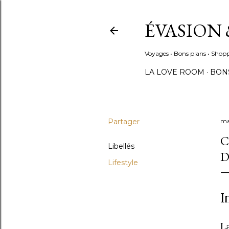
ÉVASION 
Voyages • Bons plans • Shopp
LA LOVE ROOM
BON
Partager
ma
C
Libellés
D
Lifestyle
I
L