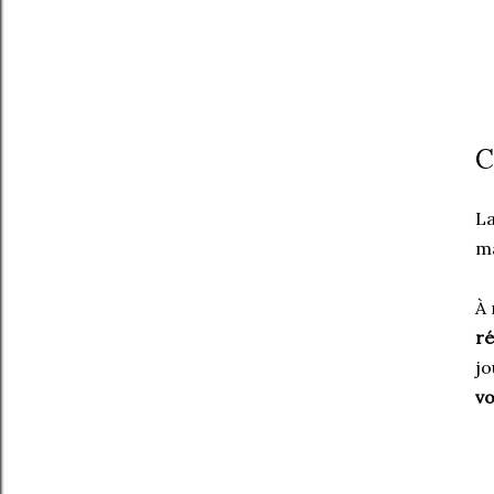
C
L
ma
À
r
jo
vo