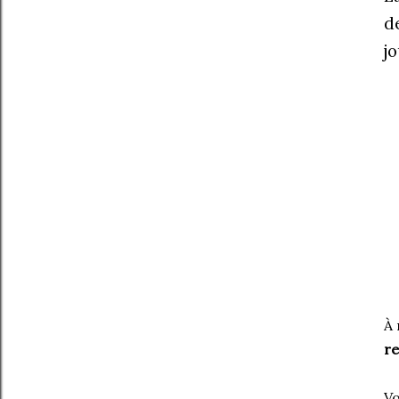
d
j
À
re
Vo