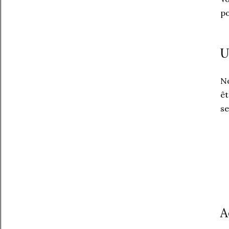
po
U
N
êt
se
A