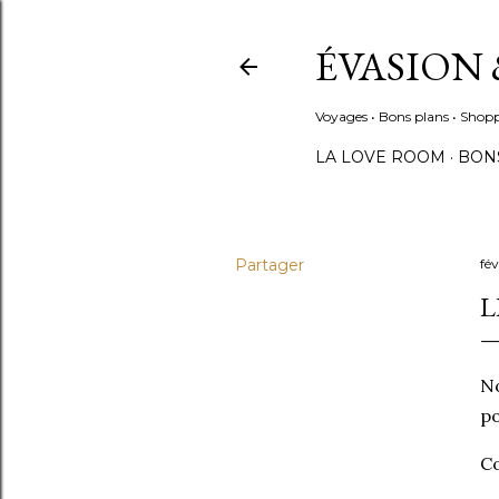
ÉVASION 
Voyages • Bons plans • Shopp
LA LOVE ROOM
BON
Partager
fé
L
No
po
Co