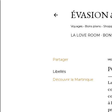
ÉVASION 
Voyages • Bons plans • Shopp
LA LOVE ROOM
BON
Partager
se
P
Libellés
Découvrir la Martinique
La
co
co
à 
pr