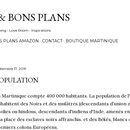
Accéder au contenu principal
& BONS PLANS
ing • Love Room • Inspirations
S PLANS AMAZON
CONTACT
BOUTIQUE MARTINIQUE
ptembre 17, 2019
OPULATION
 Martinique compte 400 000 habitants. La population de l'île
habitent des Noirs et des mulâtres (descendants d'union en
olies ou hindous, descendants d'indiens d'Inde, amenés en 
la place des esclaves noirs affranchis, et des Békés, blanc
emiers colons Européens.